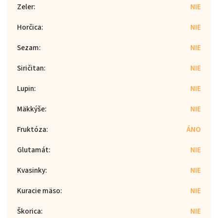
Zeler
:
NIE
Horčica
:
NIE
Sezam
:
NIE
Siričitan
:
NIE
Lupin
:
NIE
Mäkkýše
:
NIE
Fruktóza
:
ÁNO
Glutamát
:
NIE
Kvasinky
:
NIE
Kuracie mäso
:
NIE
Škorica
:
NIE