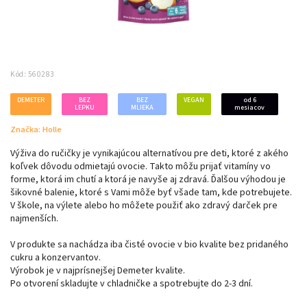
Kód:
560283
DEMETER
BEZ
BEZ
VEGAN
od 6
LEPKU
MLIEKA
mesiacov
Značka:
Holle
Výživa do ručičky je vynikajúcou alternatívou pre deti, ktoré z akého
koľvek dôvodu odmietajú ovocie. Takto môžu prijať vitamíny vo
forme, ktorá im chutí a ktorá je navyše aj zdravá. Ďalšou výhodou je
šikovné balenie, ktoré s Vami môže byť všade tam, kde potrebujete.
V škole, na výlete alebo ho môžete použiť ako zdravý darček pre
najmenších.
V produkte sa nachádza iba čisté ovocie v bio kvalite bez pridaného
cukru a konzervantov.
Výrobok je v najprísnejšej Demeter kvalite.
Po otvorení skladujte v chladničke a spotrebujte do 2-3 dní.