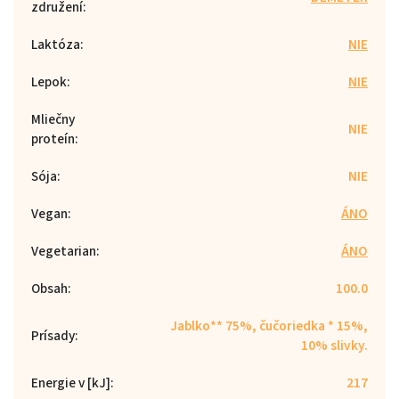
združení
:
Laktóza
:
NIE
Lepok
:
NIE
Mliečny
NIE
proteín
:
Sója
:
NIE
Vegan
:
ÁNO
Vegetarian
:
ÁNO
Obsah
:
100.0
Jablko** 75%, čučoriedka * 15%,
Prísady
:
10% slivky.
Energie v [kJ]
:
217