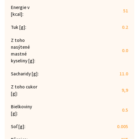
Energie v
51
[kcal]
:
Tuk [g]
:
0.2
Z toho
nasýtené
0.0
mastné
kyseliny [g]
:
Sacharidy [g]
:
11.0
Z toho cukor
9,9
[g]
:
Bielkoviny
0.5
[g]
:
Soľ [g]
:
0.005