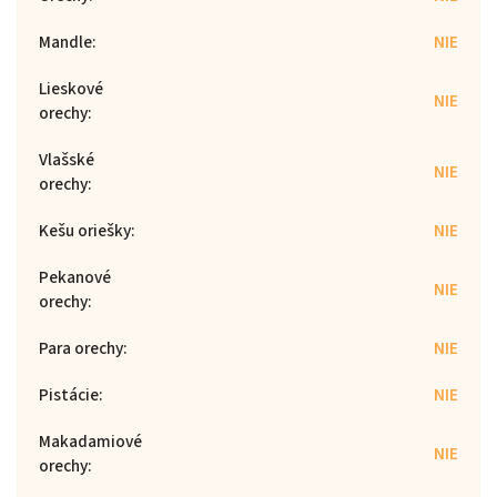
Mandle
:
NIE
Lieskové
NIE
orechy
:
Vlašské
NIE
orechy
:
Kešu oriešky
:
NIE
Pekanové
NIE
orechy
:
Para orechy
:
NIE
Pistácie
:
NIE
Makadamiové
NIE
orechy
: