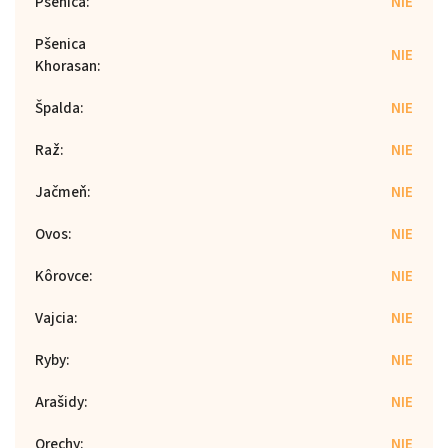
Pšenica
:
NIE
Pšenica
NIE
Khorasan
:
Špalda
:
NIE
Raž
:
NIE
Jačmeň
:
NIE
Ovos
:
NIE
Kôrovce
:
NIE
Vajcia
:
NIE
Ryby
:
NIE
Arašidy
:
NIE
Orechy
:
NIE