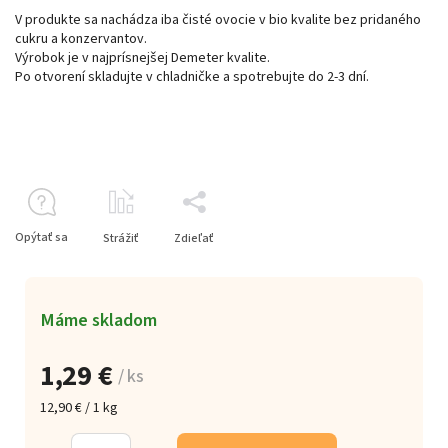
V produkte sa nachádza iba čisté ovocie v bio kvalite bez pridaného
cukru a konzervantov.
Výrobok je v najprísnejšej Demeter kvalite.
Po otvorení skladujte v chladničke a spotrebujte do 2-3 dní.
Opýtať sa
Strážiť
Zdieľať
Máme skladom
1,29 €
/ ks
12,90 € / 1 kg