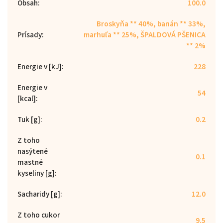
Obsah
:
100.0
Broskyňa ** 40%, banán ** 33%,
Prísady
:
marhuľa ** 25%, ŠPALDOVÁ PŠENICA
** 2%
Energie v [kJ]
:
228
Energie v
54
[kcal]
:
Tuk [g]
:
0.2
Z toho
nasýtené
0.1
mastné
kyseliny [g]
:
Sacharidy [g]
:
12.0
Z toho cukor
9.5