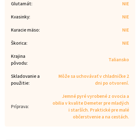
Glutamát
:
NIE
Kvasinky
:
NIE
Kuracie mäso
:
NIE
Škorica
:
NIE
Krajina
Taliansko
pôvodu
:
Skladovanie a
Môže sa uchovávať v chladničke 2
použitie
:
dni po otvorení.
Jemné pyré vyrobené z ovocia a
obilia v kvalite Demeter pre mladých
Príprava
:
i starších. Praktické pre malé
občerstvenie a na cestách.