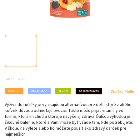
Kód:
560290
DEMETER
BEZ MLIEKA
VEGAN
od 8 mesiacov
Značka:
Holle
Výživa do ručičky je vynikajúcou alternatívou pre deti, ktoré z akého
koľvek dôvodu odmietajú ovocie. Takto môžu prijať vitamíny vo
forme, ktorá im chutí a ktorá je navyše aj zdravá. Ďalšou výhodou je
šikovné balenie, ktoré s Vami môže byť všade tam, kde potrebujete.
V škole, na výlete alebo ho môžete použiť ako zdravý darček pre
najmenších.