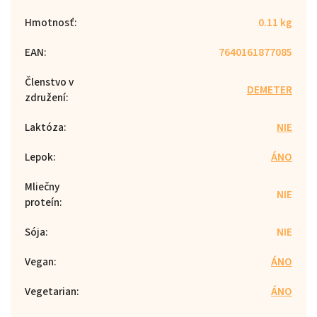
Hmotnosť
:
0.11 kg
EAN
:
7640161877085
Členstvo v
DEMETER
združení
:
Laktóza
:
NIE
Lepok
:
ÁNO
Mliečny
NIE
proteín
:
Sója
:
NIE
Vegan
:
ÁNO
Vegetarian
:
ÁNO