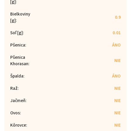
[g]
:
Bielkoviny
0.9
[g]
:
Soľ [g]
:
0.01
Pšenica
:
ÁNO
Pšenica
NIE
Khorasan
:
Špalda
:
ÁNO
Raž
:
NIE
Jačmeň
:
NIE
Ovos
:
NIE
Kôrovce
:
NIE