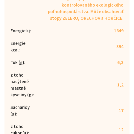
kontrolovaného ekologického
poľnohospodárstva. Môže obsahovať
stopy ZELERU, ORECHOV a HORČICE.
Energie kj
:
1649
Energie
394
kcal
:
Tuk (g)
:
6,3
z toho
nasýtené
1,2
mastné
kyseliny (g)
:
Sacharidy
17
(g)
:
z toho
12
cukor (g)
: