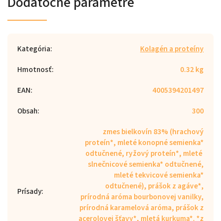
Dodatočné parametre
Kategória
:
Kolagén a proteíny
Hmotnosť
:
0.32 kg
EAN
:
4005394201497
Obsah
:
300
zmes bielkovín 83% (hrachový
proteín*, mleté ​​konopné semienka*
odtučnené, ryžový proteín*, mleté ​​
slnečnicové semienka* odtučnené,
mleté ​​tekvicové semienka*
odtučnené), prášok z agáve*,
Prísady
:
prírodná aróma bourbonovej vanilky,
prírodná karamelová aróma, prášok z
acerolovej šťavy*, mletá kurkuma*. *z