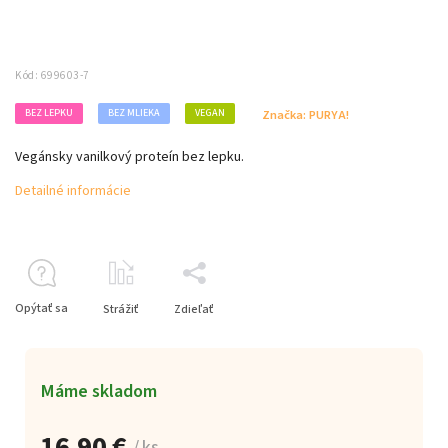
Kód:
699603-7
BEZ LEPKU
BEZ MLIEKA
VEGAN
Značka:
PURYA!
Vegánsky vanilkový proteín bez lepku.
Detailné informácie
Opýtať sa
Strážiť
Zdieľať
Máme skladom
16,90 €
/ ks