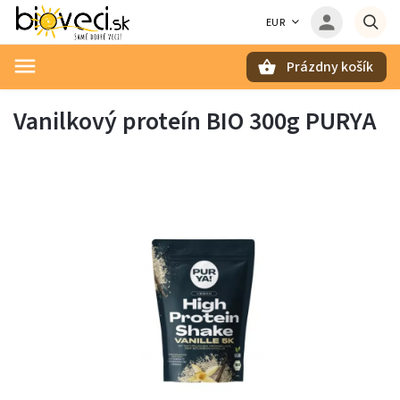
EUR
Prázdny košík
Hľadať
Vanilkový proteín BIO 300g PURYA