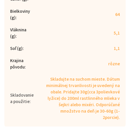
Bielkoviny
64
(g)
:
Vláknina
5,1
(g)
:
Soľ (g)
:
1,1
Krajina
rôzne
pôvodu
:
Skladujte na suchom mieste. Dátum
minimálnej trvanlivosti je uvedený na
obale. Pridajte 30g(cca 3polievkové
Skladovanie
lyžice) do 200ml rastlinného mlieka v
a použitie
:
šejkri alebo mixéri. Odporúčané
množstvo na deň je 30-60g (1-
2porcie).