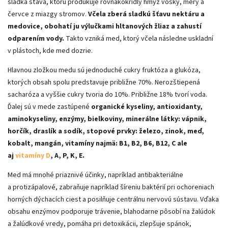
sladká šťava, ktorú produkuje rovnakokrídly hmyz vošky, méry a
červce z miazgy stromov.
Včela zberá sladkú šťavu nektáru a
medovice, obohatí ju výlučkami hltanových žliaz a zahustí
odparením vody.
Takto vzniká med, ktorý včela následne uskladní
v plástoch, kde med dozrie.
Hlavnou zložkou medu sú jednoduché cukry fruktóza a glukóza,
ktorých obsah spolu predstavuje približne 70%. Nerozštiepená
sacharóza a vyššie cukry tvoria do 10%. Približne 18% tvorí voda.
Ďalej sú v mede zastúpené
organické kyseliny, antioxidanty,
aminokyseliny, enzýmy, bielkoviny, minerálne látky: vápnik,
horčík, draslík a sodík, stopové prvky: železo, zinok, meď,
kobalt, mangán, vitamíny najmä: B1, B2, B6, B12, C ale
aj
vitamíny D
, A, P, K, E.
Med má mnohé priaznivé účinky, napríklad antibakteriálne
a protizápalové, zabraňuje napríklad šíreniu baktérií pri ochoreniach
horných dýchacích ciest a posilňuje centrálnu nervovú sústavu. Vďaka
obsahu enzýmov podporuje trávenie, blahodarne pôsobí na žalúdok
a žalúdkové vredy, pomáha pri detoxikácii, zlepšuje spánok,