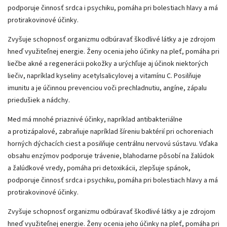
podporuje činnosť srdca i psychiku, pomáha pri bolestiach hlavy a má
protirakovinové účinky.
Zvyšuje schopnosť organizmu odbúravať škodlivé látky a je zdrojom
hneď využiteľnej energie. Ženy ocenia jeho účinky na pleť, pomáha pri
liečbe akné a regenerácii pokožky a urýchľuje aj účinok niektorých
liečiv, napríklad kyseliny acetylsalicylovej a vitamínu C. Posilňuje
imunitu a je účinnou prevenciou voči prechladnutiu, angíne, zápalu
priedušiek a nádchy.
Med má mnohé priaznivé účinky, napríklad antibakteriálne
a protizápalové, zabraňuje napríklad šíreniu baktérií pri ochoreniach
horných dýchacích ciest a posilňuje centrálnu nervovú sústavu. Vďaka
obsahu enzýmov podporuje trávenie, blahodarne pôsobí na žalúdok
a žalúdkové vredy, pomáha pri detoxikácii, zlepšuje spánok,
podporuje činnosť srdca i psychiku, pomáha pri bolestiach hlavy a má
protirakovinové účinky.
Zvyšuje schopnosť organizmu odbúravať škodlivé látky a je zdrojom
hneď využiteľnej energie. Ženy ocenia jeho účinky na pleť, pomáha pri