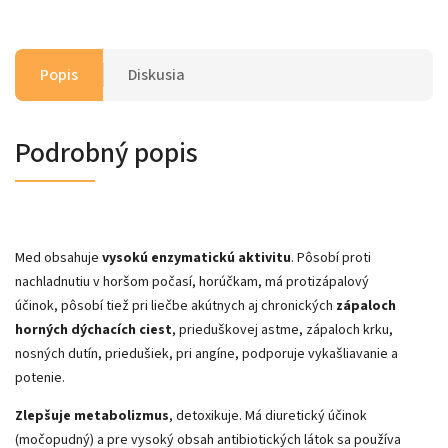
Popis
Diskusia
Podrobný popis
Med obsahuje
vysokú enzymatickú aktivitu
. Pôsobí proti
nachladnutiu v horšom počasí, horúčkam, má protizápalový
účinok, pôsobí tiež pri liečbe akútnych aj chronických
zápaloch
horných dýchacích ciest
, prieduškovej astme, zápaloch krku,
nosných dutín, priedušiek, pri angíne, podporuje vykašliavanie a
potenie.
Zlepšuje metabolizmus
, detoxikuje. Má diuretický účinok
(močopudný) a pre vysoký obsah antibiotických látok sa používa