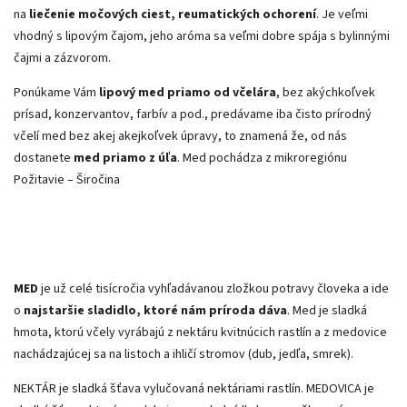
na
liečenie močových ciest, reumatických ochorení
. Je veľmi
vhodný s lipovým čajom, jeho aróma sa veľmi dobre spája s bylinnými
čajmi a zázvorom.
Ponúkame Vám
lipový med priamo od včelára
, bez akýchkoľvek
prísad, konzervantov, farbív a pod., predávame iba čisto prírodný
včelí med bez akej akejkoľvek úpravy, to znamená že, od nás
dostanete
med priamo z úľa
. Med pochádza z mikroregiónu
Požitavie – Širočina
MED
je už celé tisícročia vyhľadávanou zložkou potravy človeka a ide
o
najstaršie sladidlo, ktoré nám príroda dáva
. Med je sladká
hmota, ktorú včely vyrábajú z nektáru kvitnúcich rastlín a z medovice
nachádzajúcej sa na listoch a ihličí stromov (dub, jedľa, smrek).
NEKTÁR je sladká šťava vylučovaná nektáriami rastlín. MEDOVICA je