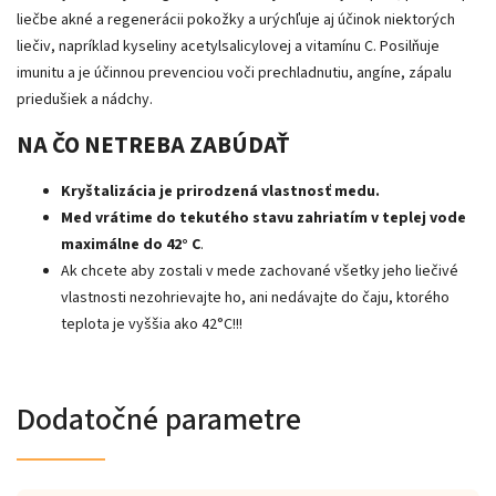
liečbe akné a regenerácii pokožky a urýchľuje aj účinok niektorých
liečiv, napríklad kyseliny acetylsalicylovej a vitamínu C. Posilňuje
imunitu a je účinnou prevenciou voči prechladnutiu, angíne, zápalu
priedušiek a nádchy.
NA ČO NETREBA ZABÚDAŤ
Kryštalizácia je prirodzená vlastnosť medu.
Med vrátime do tekutého stavu zahriatím v teplej vode
maximálne do 42° C
.
Ak chcete aby zostali v mede zachované všetky jeho liečivé
vlastnosti nezohrievajte ho, ani nedávajte do čaju, ktorého
teplota je vyššia ako 42°C!!!
Dodatočné parametre