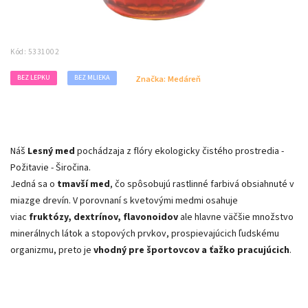
Kód:
5331002
BEZ LEPKU
BEZ MLIEKA
Značka:
Medáreň
Náš
Lesný med
pochádzaja z flóry ekologicky čistého prostredia -
Požitavie - Širočina.
Jedná sa o
tmavší med
, čo spôsobujú rastlinné farbivá obsiahnuté v
miazge drevín. V porovnaní s kvetovými medmi osahuje
viac
fruktózy, dextrínov, flavonoidov
ale hlavne väčšie množstvo
minerálnych látok a stopových prvkov, prospievajúcich ľudskému
organizmu, preto je
vhodný pre športovcov a ťažko pracujúcich
.