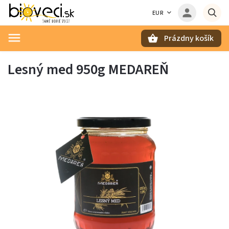
EUR
Prázdny košík
Hľadať
Lesný med 950g MEDAREŇ