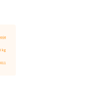
poje
3 kg
011