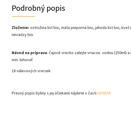
Podrobný popis
Zloženie:
ostružina list bio, mäta pieporná bio, jahoda list bio, kvet
nevädzy bio.
Návod na prípravu
: čajové vrecko zalejte vriacou vodou (250ml) a
min. luhovať
18 nálevových vreciek
Presný popis byliny s jej účinkami nájdete v časti
HERBÁR