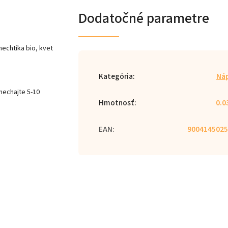
Dodatočné parametre
 nechtíka bio, kvet
Kategória
:
Ná
 nechajte 5-10
Hmotnosť
:
0.0
EAN
:
9004145025