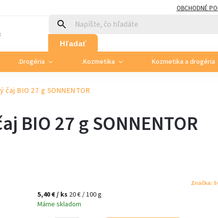
OBCHODNÉ PO
:
Hľadať
.Drogéria
.Kozmetika
Kozmetika a drogéria
ný čaj BIO 27 g SONNENTOR
čaj BIO 27 g SONNENTOR
Značka:
S
5,40 €
/ ks
20 € / 100 g
Máme skladom