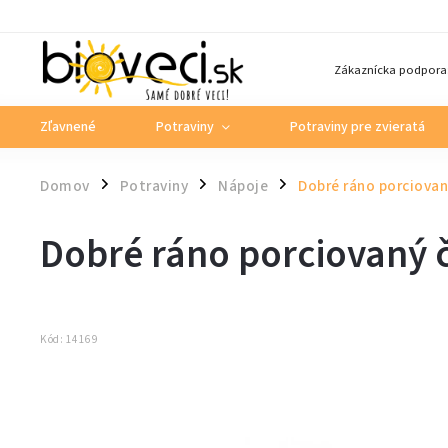
Zákaznícka podpora
Zľavnené
Potraviny
Potraviny pre zvieratá
Domov
Potraviny
Nápoje
Dobré ráno porciova
/
/
/
Dobré ráno porciovaný 
Kód:
14169