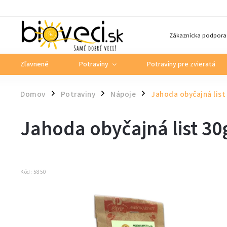
Zákaznícka podpora
Zľavnené
Potraviny
Potraviny pre zvieratá
Domov
Potraviny
Nápoje
Jahoda obyčajná lis
/
/
/
Jahoda obyčajná list 3
Kód:
5850