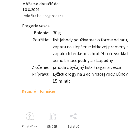
Môžeme doručiť do:
10.8.2026
Položka bola vypredaná…
Fragaria vesca
Balenie:
30 g
Použitie:
list jahody používame vo forme odvaru,
záparu na zlepšenie látkovej premeny p
zápaloch tenkého a hrubého čreva. Má 
účinok močopudný a žlčopudný.
Zloženie:
jahoda obyčajný list- Fragaria vesca
Príprava:
Lyžicu drogy na 2 dcl vriacej vody. Lúhov
15 minút
Detailné informácie
Opýtať sa
Strážiť
Zdieľať