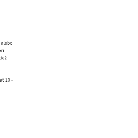
 alebo
ri
tiež
ať 10 –