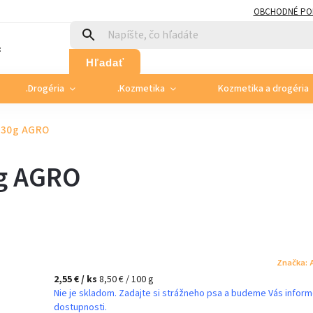
OBCHODNÉ PO
:
Hľadať
.Drogéria
.Kozmetika
Kozmetika a drogéria
t 30g AGRO
0g AGRO
Značka:
2,55 €
/ ks
8,50 € / 100 g
Nie je skladom. Zadajte si strážneho psa a budeme Vás infor
dostupnosti.