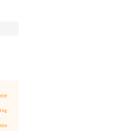
poje
4 kg
656