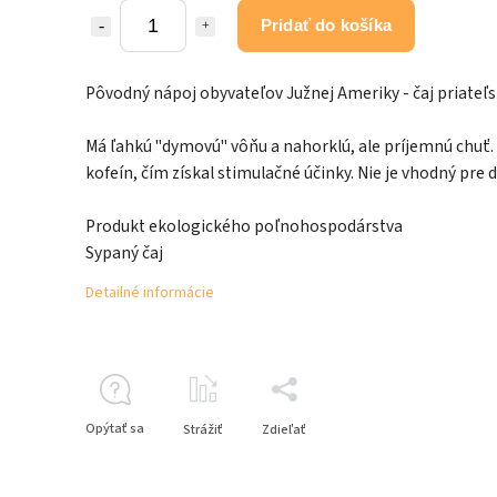
Pridať do košíka
Pôvodný nápoj obyvateľov Južnej Ameriky - čaj priateľs
Má ľahkú "dymovú" vôňu a nahorklú, ale príjemnú chuť.
kofeín, čím získal stimulačné účinky. Nie je vhodný pre d
Produkt ekologického poľnohospodárstva
Sypaný čaj
Detailné informácie
Opýtať sa
Strážiť
Zdieľať