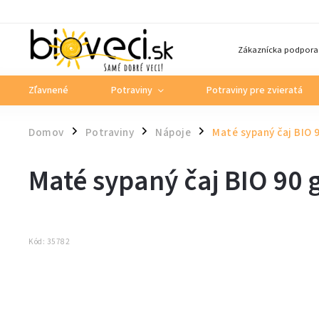
Zákaznícka podpora
Zľavnené
Potraviny
Potraviny pre zvieratá
Domov
Potraviny
Nápoje
Maté sypaný čaj BIO
/
/
/
Maté sypaný čaj BIO 9
Kód:
35782