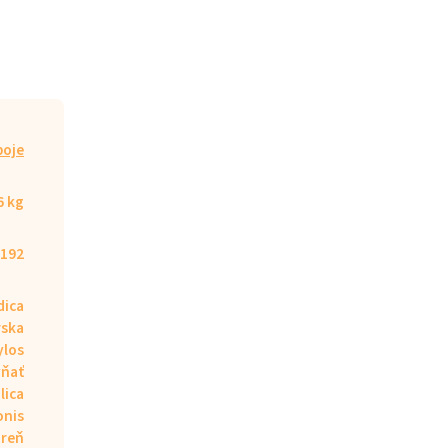
poje
6 kg
192
ica
rska
ylos
vňať
lica
onis
oreň