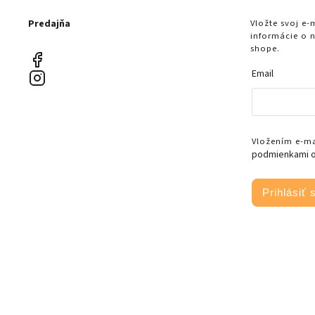
Predajňa
Vložte svoj e
informácie o 
shope.
Email
Vložením e-mai
podmienkami o
Prihlásiť 