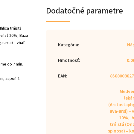
Dodatočné parametre
hlica trńistá
- vňať 20%, Baza
gaurea) – vňať
Kategória
:
Ná
Hmotnosť
:
0.0
eme do 7 min.
EAN
:
8588008827
ni, aspoň 2
Medved
leká
(Arctostaph
uva-ursi) – 
10%, Ih
trńistá (On
spinosa) – k