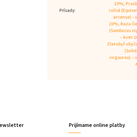
10%, Prasl
Prísady
:
roľná (Equis
arvense) - 
20%, Baza či
(Sambucus ni
– kvet 
Zlatobyľ obyč
(Soli
virgaurea) – 
ewsletter
Prijímame online platby