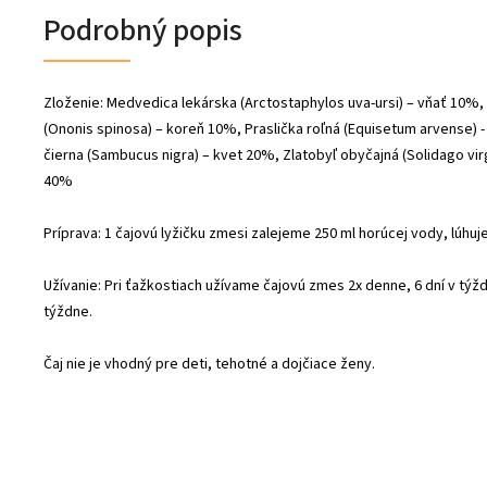
Podrobný popis
Zloženie: Medvedica lekárska (Arctostaphylos uva-ursi) – vňať 10%, I
(Ononis spinosa) – koreň 10%, Praslička roľná (Equisetum arvense) 
čierna (Sambucus nigra) – kvet 20%,
Zlatobyľ obyčajná
(Solidago vir
40%
Príprava: 1 čajovú lyžičku zmesi zalejeme 250 ml horúcej vody, lúhuj
Užívanie: Pri ťažkostiach užívame čajovú zmes 2x denne, 6 dní v týžd
týždne.
Čaj nie je vhodný pre deti, tehotné a dojčiace ženy.