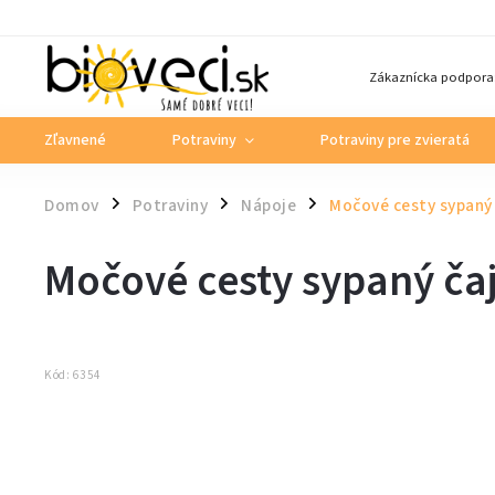
Zákaznícka podpora
Zľavnené
Potraviny
Potraviny pre zvieratá
Domov
Potraviny
Nápoje
Močové cesty sypaný
/
/
/
Močové cesty sypaný č
Kód:
6354