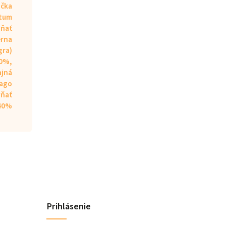
ička
etum
vňať
erna
gra)
20%,
ajná
dago
vňať
40%
Prihlásenie