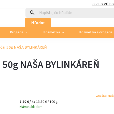
OBCHODNÉ PO
:
Hľadať
.Drogéria
.Kozmetika
Kozmetika a drogéria
 čaj 50g NAŠA BYLINKÁREŇ
aj 50g NAŠA BYLINKÁREŇ
Značka:
Naša
6,90 €
/ ks
13,80 € / 100 g
Máme skladom