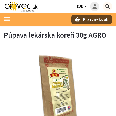
EUR
Prázdny košík
Hľadať
Púpava lekárska koreň 30g AGRO