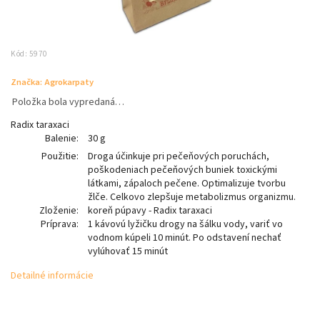
Kód:
5970
Značka:
Agrokarpaty
Položka bola vypredaná…
Radix taraxaci
Balenie:
30 g
Použitie:
Droga účinkuje pri pečeňových poruchách,
poškodeniach pečeňových buniek toxickými
látkami, zápaloch pečene. Optimalizuje tvorbu
žlče. Celkovo zlepšuje metabolizmus organizmu.
Zloženie:
koreň púpavy - Radix taraxaci
Príprava:
1 kávovú lyžičku drogy na šálku vody, variť vo
vodnom kúpeli 10 minút. Po odstavení nechať
vylúhovať 15 minút
Detailné informácie