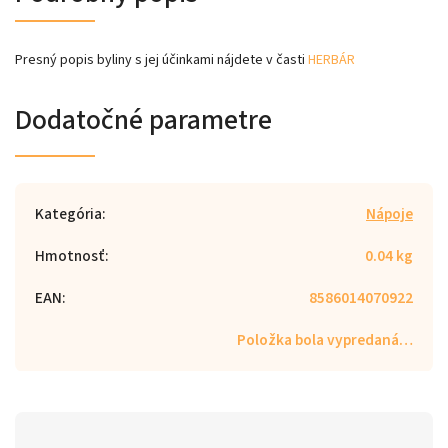
Presný popis byliny s jej účinkami nájdete v časti
HERBÁR
Dodatočné parametre
Kategória
:
Nápoje
Hmotnosť
:
0.04 kg
EAN
:
8586014070922
Položka bola vypredaná…