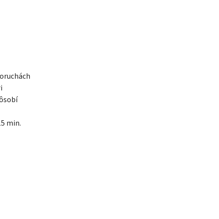
 poruchách
i
pôsobí
15 min.