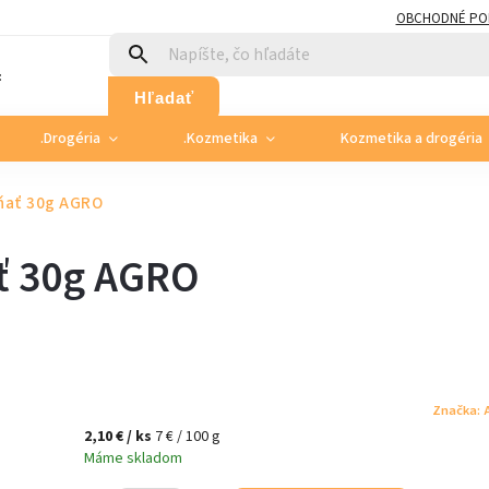
OBCHODNÉ PO
:
Hľadať
.Drogéria
.Kozmetika
Kozmetika a drogéria
vňať 30g AGRO
ť 30g AGRO
Značka:
2,10 €
/ ks
7 € / 100 g
Máme skladom