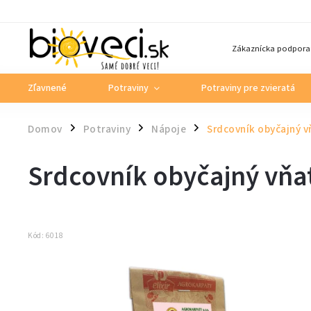
Zákaznícka podpora
Zľavnené
Potraviny
Potraviny pre zvieratá
Domov
Potraviny
Nápoje
Srdcovník obyčajný 
/
/
/
Srdcovník obyčajný vňa
Kód:
6018