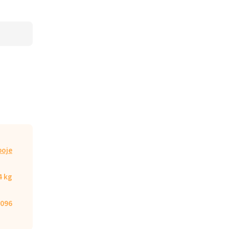
poje
4 kg
096