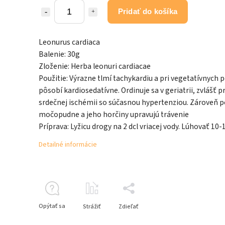
Pridať do košíka
Leonurus cardiaca
Balenie: 30g
Zloženie:
Herba leonuri cardiacae
Použitie: V
ýrazne tlmí tachykardiu a pri vegetatívnych
pôsobí kardiosedatívne. Ordinuje sa v geriatrii, zvlášť pr
srdečnej ischémii so súčasnou hypertenziou. Zároveň 
močopudne a jeho horčiny upravujú trávenie
Príprava: Lyžicu drogy na 2 dcl vriacej vody. Lúhovať 10-
Detailné informácie
Opýtať sa
Strážiť
Zdieľať