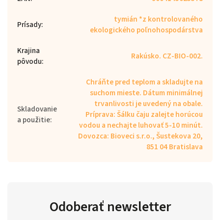
tymián *z kontrolovaného
Prísady
:
ekologického poľnohospodárstva
Krajina
Rakúsko. CZ-BIO-002.
pôvodu
:
Chráňte pred teplom a skladujte na
suchom mieste. Dátum minimálnej
trvanlivosti je uvedený na obale.
Skladovanie
Príprava: Šálku čaju zalejte horúcou
a použitie
:
vodou a nechajte luhovať 5-10 minút.
Dovozca: Bioveci s.r.o., Šustekova 20,
851 04 Bratislava
Odoberať newsletter