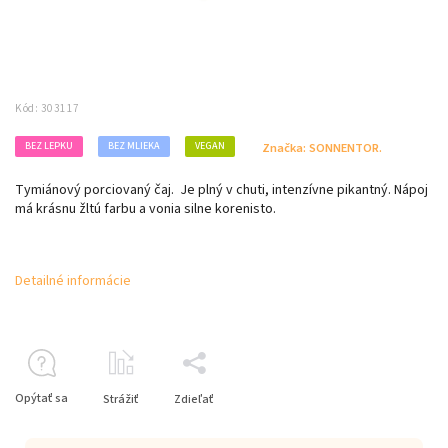
Kód:
303117
BEZ LEPKU
BEZ MLIEKA
VEGAN
Značka:
SONNENTOR.
Tymiánový porciovaný čaj. Je plný v chuti, intenzívne pikantný. Nápoj
má krásnu žltú farbu a vonia silne korenisto.
Detailné informácie
Opýtať sa
Strážiť
Zdieľať