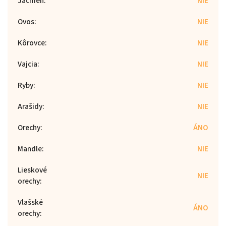
Jačmeň
:
NIE
Ovos
:
NIE
Kôrovce
:
NIE
Vajcia
:
NIE
Ryby
:
NIE
Arašidy
:
NIE
Orechy
:
ÁNO
Mandle
:
NIE
Lieskové
NIE
orechy
:
Vlašské
ÁNO
orechy
: