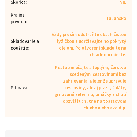
Škorica
:
NIE
Krajina
Taliansko
pôvodu
:
Vždy prosím odstráňte obsah čistou
Skladovanie a
lyžičkou a udržiavajte ho pokrytý
použitie
:
olejom. Po otvorení skladujte na
chladnom mieste.
Pesto zmiešajte s teplými, čerstvo
scedenými cestovinami bez
zahrievania. Nielenže upravuje
Príprava
:
cestoviny, ale aj pizzu, šaláty,
grilovanú zeleninu, omáčky a chutí
obzvlášť chutne na toastovom
chlebe alebo ako dip.