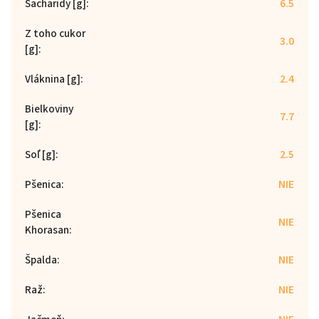
Sacharidy [g]
:
6.5
Z toho cukor
3.0
[g]
:
Vláknina [g]
:
2.4
Bielkoviny
7.7
[g]
:
Soľ [g]
:
2.5
Pšenica
:
NIE
Pšenica
NIE
Khorasan
:
Špalda
:
NIE
Raž
:
NIE