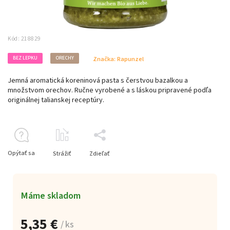
Kód:
218829
BEZ LEPKU
ORECHY
Značka:
Rapunzel
Jemná aromatická koreninová pasta s čerstvou bazalkou a
množstvom orechov. Ručne vyrobené a s láskou pripravené podľa
originálnej talianskej receptúry.
Opýtať sa
Strážiť
Zdieľať
Máme skladom
5,35 €
/ ks