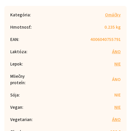
Kategória
:
Omáčky
Hmotnosť
:
0.235 kg
EAN
:
4006040755791
Laktóza
:
ÁNO
Lepok
:
NIE
Mliečny
ÁNO
proteín
:
Sója
:
NIE
Vegan
:
NIE
Vegetarian
:
ÁNO