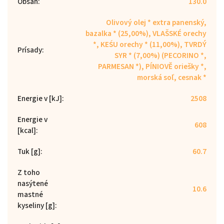
Obsah
:
130.0
Olivový olej * extra panenský,
bazalka * (25,00%), VLAŠSKÉ orechy
*, KEŚU orechy * (11,00%), TVRDÝ
Prísady
:
SYR * (7,00%) (PECORINO *,
PARMESAN *), PÍNIOVĚ oriešky *,
morská soľ, cesnak *
Energie v [kJ]
:
2508
Energie v
608
[kcal]
:
Tuk [g]
:
60.7
Z toho
nasýtené
10.6
mastné
kyseliny [g]
: