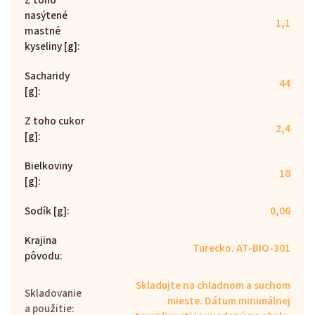
nasýtené
1,1
mastné
kyseliny [g]
:
Sacharidy
44
[g]
:
Z toho cukor
2,4
[g]
:
Bielkoviny
18
[g]
:
Sodík [g]
:
0,06
Krajina
Turecko. AT-BIO-301
pôvodu
:
Skladujte na chladnom a suchom
Skladovanie
mieste. Dátum minimálnej
a použitie
: