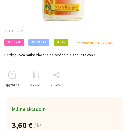
Kód:
150552
BEZ LEPKU
BEZ MLIEKA
VEGAN
Značka:
NESTELBERGER
Bezlepková múka vhodná na pečenie a zahusťovanie.
Opýtať sa
Strážiť
Zdieľať
Máme skladom
3,60 €
/ ks