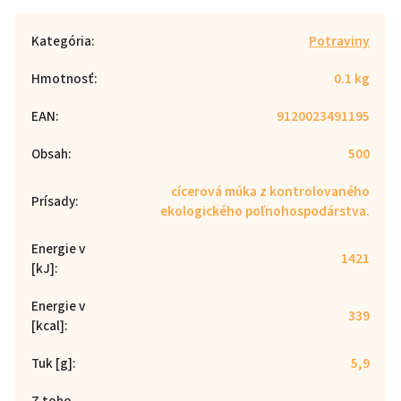
Kategória
:
Potraviny
Hmotnosť
:
0.1 kg
EAN
:
9120023491195
Obsah
:
500
cícerová múka z kontrolovaného
Prísady
:
ekologického poľnohospodárstva.
Energie v
1421
[kJ]
:
Energie v
339
[kcal]
:
Tuk [g]
:
5,9
Z toho