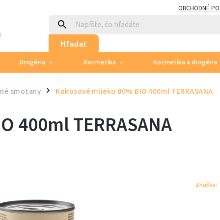
OBCHODNÉ PO
:
Hľadať
.Drogéria
.Kozmetika
Kozmetika a drogéria
nné smotany
Kokosové mlieko 80% BIO 400ml TERRASANA
/
BIO 400ml TERRASANA
Značka: