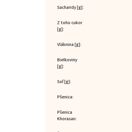
Sacharidy [g]
:
Z toho cukor
[g]
:
Vláknina [g]
:
Bielkoviny
[g]
:
Soľ [g]
:
Pšenica
:
Pšenica
Khorasan
: