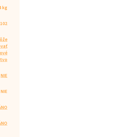
4 kg
102
ôže
vať
ové
tvo
NIE
NIE
ÁNO
ÁNO