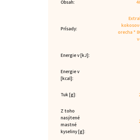
Obsah
:
4
Extra
kokosov
Prísady
:
orecha * 
v
Energie v [kJ]
:
Energie v
[kcal]
:
Tuk [g]
:
Z toho
nasýtené
mastné
kyseliny [g]
: