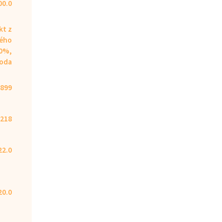
00.0
kt z
ého
80%,
oda
899
218
22.0
20.0