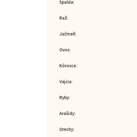
Špalda
:
Raž
:
Jačmeň
:
Ovos
:
Kôrovce
:
Vajcia
:
Ryby
:
Arašidy
:
Orechy
: