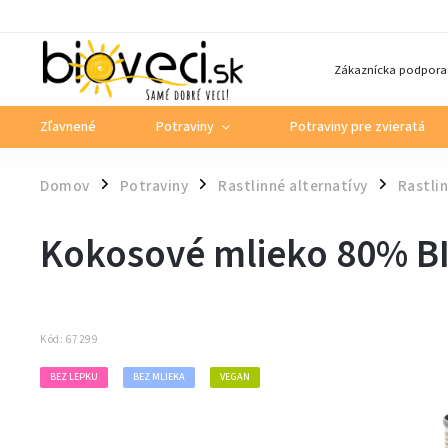
Zákaznícka podpora
Zľavnené
Potraviny
Potraviny pre zvieratá
Domov
Potraviny
Rastlinné alternatívy
Rastli
/
/
/
Kokosové mlieko 80% 
Kód:
67299
BEZ LEPKU
BEZ MLIEKA
VEGAN