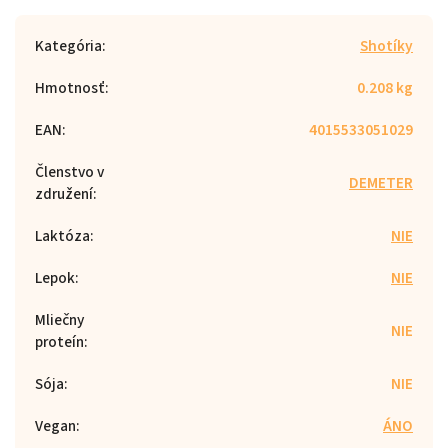
Kategória
:
Shotíky
Hmotnosť
:
0.208 kg
EAN
:
4015533051029
Členstvo v
DEMETER
združení
:
Laktóza
:
NIE
Lepok
:
NIE
Mliečny
NIE
proteín
:
Sója
:
NIE
Vegan
:
ÁNO