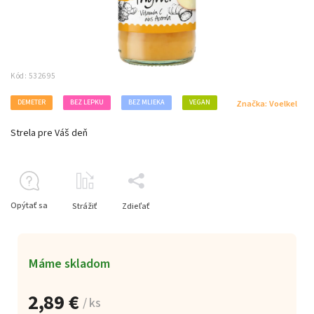
Kód:
532695
DEMETER
BEZ LEPKU
BEZ MLIEKA
VEGAN
Značka:
Voelkel
Strela pre Váš deň
Opýtať sa
Strážiť
Zdieľať
Máme skladom
2,89 €
/ ks