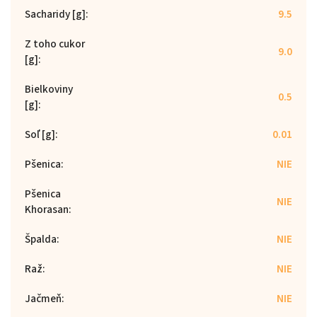
Sacharidy [g]
:
9.5
Z toho cukor
9.0
[g]
:
Bielkoviny
0.5
[g]
:
Soľ [g]
:
0.01
Pšenica
:
NIE
Pšenica
NIE
Khorasan
:
Špalda
:
NIE
Raž
:
NIE
Jačmeň
:
NIE