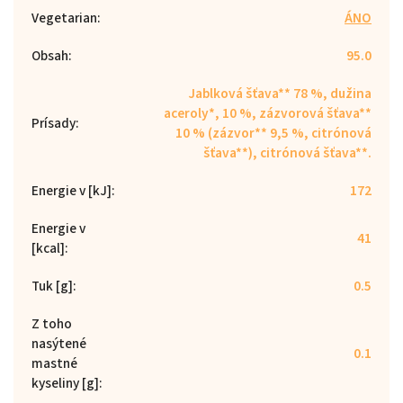
Vegetarian
:
ÁNO
Obsah
:
95.0
Jablková šťava** 78 %, dužina
aceroly*, 10 %, zázvorová šťava**
Prísady
:
10 % (zázvor** 9,5 %, citrónová
šťava**), citrónová šťava**.
Energie v [kJ]
:
172
Energie v
41
[kcal]
:
Tuk [g]
:
0.5
Z toho
nasýtené
0.1
mastné
kyseliny [g]
: