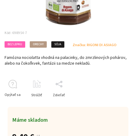
Kód:
698954-7
BEZ LEPKU
ORECHY
SÓJA
Značka:
RIGONI DI ASIAGO
Famózna nociolatta vhodná na palacinky, do zmrzlinových pohárov,
alebo na čokoľkvek, fantázii sa medze nekladú.
Opýtať sa
Strážiť
Zdieľať
Máme skladom