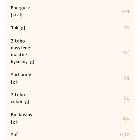
Energie v
544
[kcal]
:
Tuk [g]
:
32
Z toho
nasýtené
5,7
mastné
kyseliny [g]
:
Sacharidy
54
[g]
:
Z toho
51
cukor [g]
:
Bielkoviny
8,1
[g]
:
Soľ
:
0,12