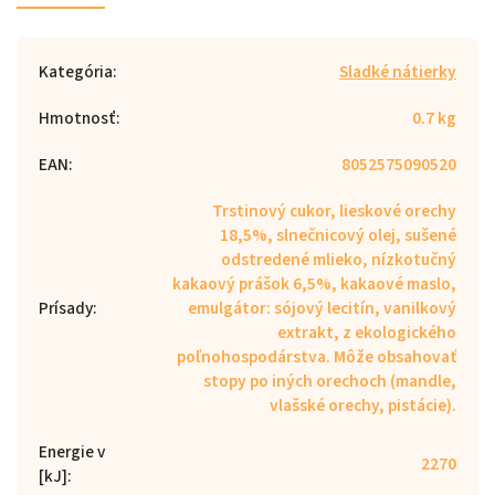
Kategória
:
Sladké nátierky
Hmotnosť
:
0.7 kg
EAN
:
8052575090520
Trstinový cukor, lieskové orechy
18,5%, slnečnicový olej, sušené
odstredené mlieko, nízkotučný
kakaový prášok 6,5%, kakaové maslo,
Prísady
:
emulgátor: sójový lecitín, vanilkový
extrakt, z ekologického
poľnohospodárstva. Môže obsahovať
stopy po iných orechoch (mandle,
vlašské orechy, pistácie).
Energie v
2270
[kJ]
: