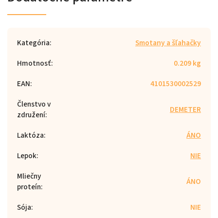
Kategória
:
Smotany a šľahačky
Hmotnosť
:
0.209 kg
EAN
:
4101530002529
Členstvo v
DEMETER
združení
:
Laktóza
:
ÁNO
Lepok
:
NIE
Mliečny
ÁNO
proteín
:
Sója
:
NIE