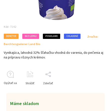
Kód:
7142
DEMETER
BEZ LEPKU
POSIELAME
CHLADENÉ
Značka:
Berchtesgadener Land Bio
Vynikajúca, lahodná 32% šľahačka vhodná do varenia, do pečenia aj
na prípravu rôznych krémov.
Opýtať sa
Strážiť
Zdieľať
Máme skladom