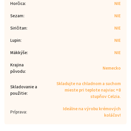
Horčica
:
NIE
Sezam
:
NIE
Siričitan
:
NIE
Lupin
:
NIE
Mäkkýše
:
NIE
Krajina
Nemecko
pôvodu
:
Skladujte na chladnom a suchom
Skladovanie a
mieste pri teplote najviac +8
použitie
:
stupňov Celzia.
Ideálne na výrobu krémových
Príprava
:
koláčov!