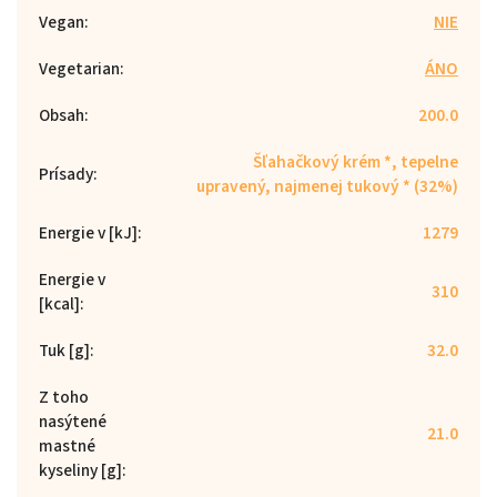
Vegan
:
NIE
Vegetarian
:
ÁNO
Obsah
:
200.0
Šľahačkový krém *, tepelne
Prísady
:
upravený, najmenej tukový * (32%)
Energie v [kJ]
:
1279
Energie v
310
[kcal]
:
Tuk [g]
:
32.0
Z toho
nasýtené
21.0
mastné
kyseliny [g]
: