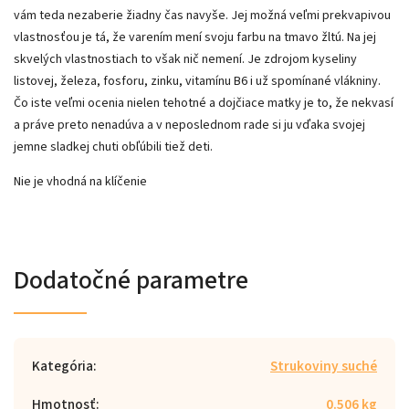
vám teda nezaberie žiadny čas navyše. Jej možná veľmi prekvapivou
vlastnosťou je tá, že varením mení svoju farbu na tmavo žltú. Na jej
skvelých vlastnostiach to však nič nemení. Je zdrojom kyseliny
listovej, železa, fosforu, zinku, vitamínu B6 i už spomínané vlákniny.
Čo iste veľmi ocenia nielen tehotné a dojčiace matky je to, že nekvasí
a práve preto nenadúva a v neposlednom rade si ju vďaka svojej
jemne sladkej chuti obľúbili tiež deti.
Nie je vhodná na klíčenie
Dodatočné parametre
Kategória
:
Strukoviny suché
Hmotnosť
:
0.506 kg