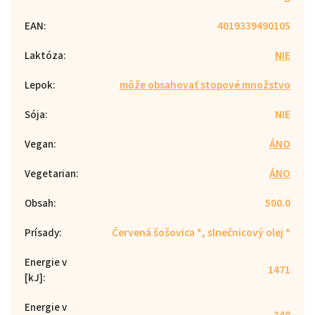
EAN
:
4019339490105
Laktóza
:
NIE
Lepok
:
môže obsahovať stopové množstvo
Sója
:
NIE
Vegan
:
ÁNO
Vegetarian
:
ÁNO
Obsah
:
500.0
Prísady
:
Červená šošovica *, slnečnicový olej *
Energie v
1471
[kJ]
:
Energie v
348