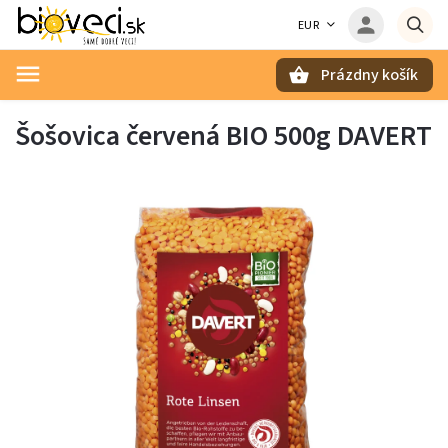
EUR
Prázdny košík
Hľadať
Šošovica červená BIO 500g DAVERT