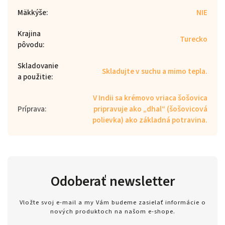
Mäkkýše
:
NIE
Krajina
Turecko
pôvodu
:
Skladovanie
Skladujte v suchu a mimo tepla.
a použitie
:
V Indii sa krémovo vriaca šošovica
Príprava
:
pripravuje ako „dhal“ (šošovicová
polievka) ako základná potravina.
Odoberať newsletter
Vložte svoj e-mail a my Vám budeme zasielať informácie o
nových produktoch na našom e-shope.