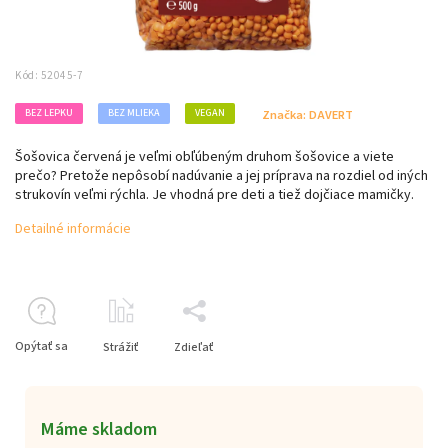
Kód:
52045-7
BEZ LEPKU
BEZ MLIEKA
VEGAN
Značka:
DAVERT
Šošovica červená je veľmi obľúbeným druhom šošovice a viete
prečo? Pretože nepôsobí nadúvanie a jej príprava na rozdiel od iných
strukovín veľmi rýchla. Je vhodná pre deti a tiež dojčiace mamičky.
Detailné informácie
Opýtať sa
Strážiť
Zdieľať
Máme skladom