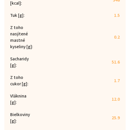
[kcal]
:
Tuk [g]
:
1.5
Z toho
nasýtené
0.2
mastné
kyseliny [g]
:
Sacharidy
51.6
[g]
:
Z toho
1.7
cukor [g]
:
Vláknina
12.0
[g]
:
Bielkoviny
25.9
[g]
: