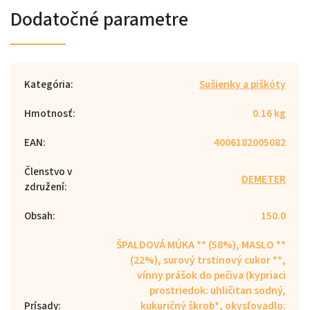
Dodatočné parametre
Kategória
:
Sušienky a piškóty
Hmotnosť
:
0.16 kg
EAN
:
4006182005082
Členstvo v
DEMETER
združení
:
Obsah
:
150.0
ŠPALDOVÁ MÚKA ** (58%), MASLO **
(22%), surový trstinový cukor **,
vínny prášok do pečiva (kypriaci
prostriedok: uhličitan sodný,
Prísady
:
kukuričný škrob*, okysľovadlo: