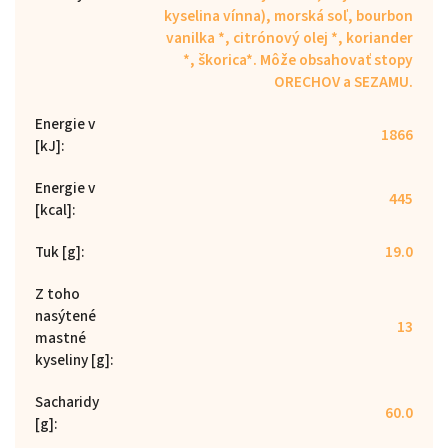
kyselina vínna), morská soľ, bourbon
vanilka *, citrónový olej *, koriander
*, škorica*. Môže obsahovať stopy
ORECHOV a SEZAMU.
Energie v
1866
[kJ]
:
Energie v
445
[kcal]
:
Tuk [g]
:
19.0
Z toho
nasýtené
13
mastné
kyseliny [g]
:
Sacharidy
60.0
[g]
: