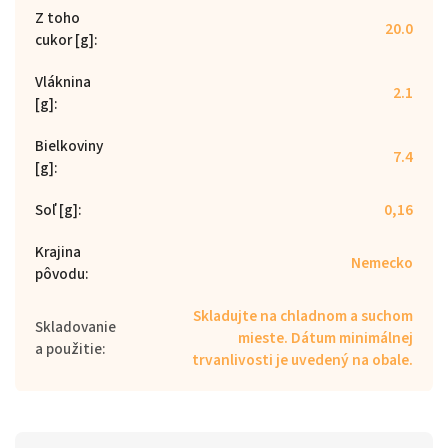
Z toho
20.0
cukor [g]
:
Vláknina
2.1
[g]
:
Bielkoviny
7.4
[g]
:
Soľ [g]
:
0,16
Krajina
Nemecko
pôvodu
:
Skladujte na chladnom a suchom
Skladovanie
mieste. Dátum minimálnej
a použitie
:
trvanlivosti je uvedený na obale.