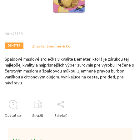
Kód:
25159
DEMETER
Značka:
Sommer & Co.
Špaldové maslové srdiečka v kvalite Demeter, ktorá je zárukou tej
najlepšej kvality a najprísnejších výber surovnín pre výrobu. Pečené s
čerstvým maslom a špaldovou múkou. Zjemnené pravou burbon
vanilkou a citronovým olejom. Vynikajúce na ceste, pre deti, pre
návštevu.
Opýtať sa
Strážiť
Zdieľať