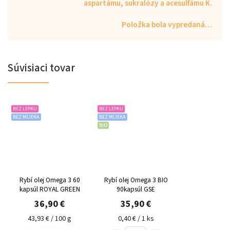
aspartámu, sukralózy a acesulfámu K.
Položka bola vypredaná…
Súvisiaci tovar
BEZ LEPKU
BEZ LEPKU
BEZ MLIEKA
BEZ MLIEKA
BIO
Rybí olej Omega 3 60
Rybí olej Omega 3 BIO
kapsúl ROYAL GREEN
90kapsúl GSE
36,90 €
35,90 €
43,93 € / 100 g
0,40 € / 1 ks