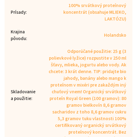
100% srvátkový proteínový
Prísady
:
koncentrát (obsahuje MLIEKO,
LAKTÓZU)
Krajina
Holandsko
pôvodu
:
Odporúčané použitie: 25 g (3
polievkové lyžice) rozpustite v 250 ml
šťavy, mlieka, jogurtu alebo vody. Ak
chcete: 3 krát denne. TIP: pridajte bio
jahody, banány alebo mango k
proteínom v mixéri pre zakaždým iný
Skladovanie
chuťový vnem! Organický srvátkový
a použitie
:
proteín Royal Green (100 gramov): 80
gramov bielkovín 8,6 gramov
sacharidov z toho 8,6 gramov cukru
5,3 gramov tuku vlastnosti 100%
certifikovaný organický srvátkový
proteínový koncentrát. Bez