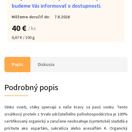
budeme Vás informovať o dostupnosti.
Môžeme doručiť do:
7.8.2026
40 €
/ ks
6,67 € / 100 g
Popis
Diskusia
Podrobný popis
Slnko svieti, vtáky spievajú a naše kravy sa pasú vonku. Tento
srvátkový proteín z trvalo udržateľného poľnohospodárstva je 100%
certifikovaný organický a zaručene neobsahuje (syntetické) sladidlá a
príchute ako aspartám, sukralóza alebo acesulfám K. Organický