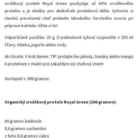
srvátkový proteín Royal Green poskytuje až 80% srvátkového
proteínu a je ideálny pre akúkoľvek proteínovú diétu. Vytvorte si
vlastnú prirodzenú chuť pridaním lahodného čerstvého ovocia pri
príprave kokteilu. Užite si to!
Odporúčané použitie: 25 g (3 polievkové lyžice) rozpustite v 250 ml
šťavy, mlieka, jogurtu alebo vody.
Ak chcete: 3 krát denne. TIP: pridajte bio jahody, banány alebo mango
k proteínom v mixéri pre zakaždým iný chuťový vnem!
Dostupné v: 600 gramov.
Organický srvátkový proteín Royal Green (100 gramov):
80 gramov bielkovín
8,6 gramov sacharidov
z toho 8,6 gramov cukru