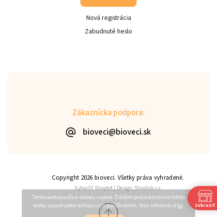
Nová registrácia
Zabudnuté heslo
Zákaznícka podpora:
bioveci@bioveci.sk
Copyright 2026
bioveci
. Všetky práva vyhradené.
Vytvořil
Shoptet
| Design
Shoptak.cz
Tento web používa súbory cookie. Ďalším prechádzaním tohto
webu vyjadrujete súhlas s ich používaním. Viac informácií
tu
.
Zobraziť