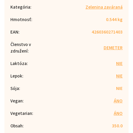
Kategória
:
Zelenina zaváraná
Hmotnosť
:
0.544 kg
EAN
:
4260360271403
Členstvo v
DEMETER
združení
:
Laktóza
:
NIE
Lepok
:
NIE
Sója
:
NIE
Vegan
:
ÁNO
Vegetarian
:
ÁNO
Obsah
:
350.0