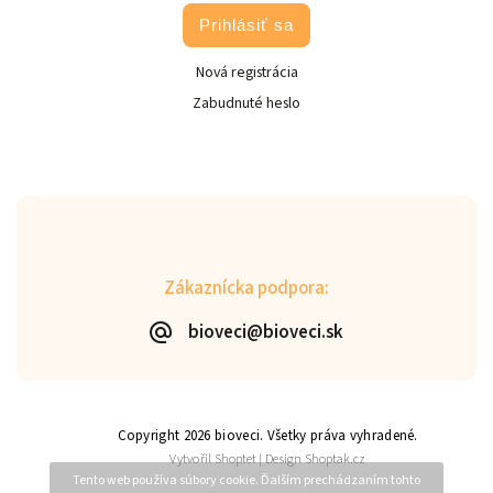
Prihlásiť sa
Nová registrácia
Zabudnuté heslo
Zákaznícka podpora:
bioveci@bioveci.sk
Copyright 2026
bioveci
. Všetky práva vyhradené.
Vytvořil
Shoptet
| Design
Shoptak.cz
Tento web používa súbory cookie. Ďalším prechádzaním tohto