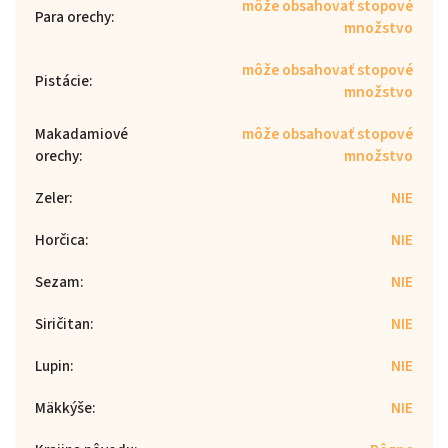
môže obsahovať stopové
Para orechy
:
množstvo
môže obsahovať stopové
Pistácie
:
množstvo
Makadamiové
môže obsahovať stopové
orechy
:
množstvo
Zeler
:
NIE
Horčica
:
NIE
Sezam
:
NIE
Siričitan
:
NIE
Lupin
:
NIE
Mäkkýše
:
NIE