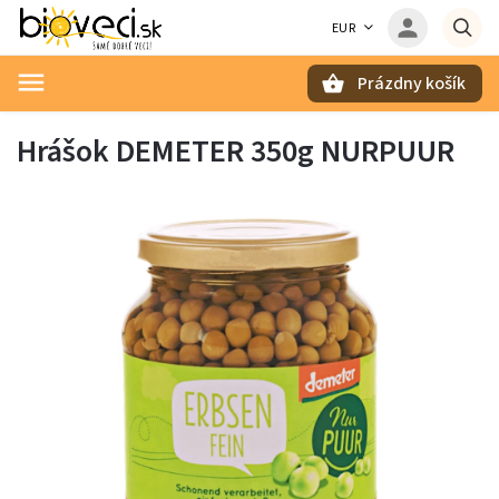
EUR
Prázdny košík
Hľadať
Hrášok DEMETER 350g NURPUUR