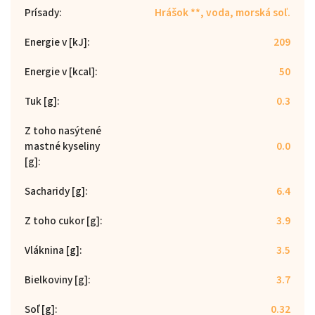
Prísady
:
Hrášok **, voda, morská soľ.
Energie v [kJ]
:
209
Energie v [kcal]
:
50
Tuk [g]
:
0.3
Z toho nasýtené
mastné kyseliny
0.0
[g]
:
Sacharidy [g]
:
6.4
Z toho cukor [g]
:
3.9
Vláknina [g]
:
3.5
Bielkoviny [g]
:
3.7
Soľ [g]
:
0.32