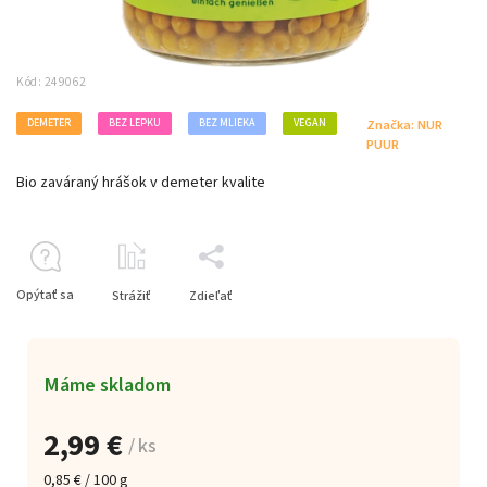
Kód:
249062
DEMETER
BEZ LEPKU
BEZ MLIEKA
VEGAN
Značka:
NUR
PUUR
Bio zaváraný hrášok v demeter kvalite
Opýtať sa
Strážiť
Zdieľať
Máme skladom
2,99 €
/ ks
0,85 € / 100 g