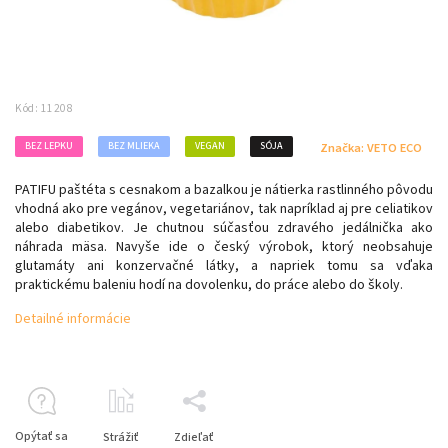
Kód:
11208
BEZ LEPKU
BEZ MLIEKA
VEGAN
SÓJA
Značka:
VETO ECO
PATIFU paštéta s cesnakom a bazalkou je nátierka rastlinného pôvodu
vhodná ako pre vegánov, vegetariánov, tak napríklad aj pre celiatikov
alebo diabetikov. Je chutnou súčasťou zdravého jedálnička ako
náhrada mäsa. Navyše ide o český výrobok, ktorý neobsahuje
glutamáty ani konzervačné látky, a napriek tomu sa vďaka
praktickému baleniu hodí na dovolenku, do práce alebo do školy.
Detailné informácie
Opýtať sa
Strážiť
Zdieľať