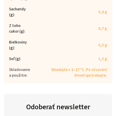
Sacharidy
5,4 g
(g)
:
Z toho
0,7 g
cukor (g)
:
Bielkoviny
5,3 g
(g)
:
Soľ (g)
:
1,3 g
Skladovanie
Skladujte v 2–27 °C. Po otvorení
a použitie
:
ihneď spotrebujte.
Odoberať newsletter