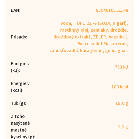
EAN
:
8594010512148
Voda, TOFU 22 % (SÓJA, nigari),
rastlinný olej, zemiaky, droždie,
Prísady
:
drožďový extrakt, ZELER, bazalka 1
%, cesnak 1 %, korenie,
zahusťovadlá: karagenan, guma guar.
Energie v
753 kJ
(kJ)
:
Energie v
180 kcal
(kcal)
:
Tuk (g)
:
15,0 g
Z toho
nasýtené
1,1 g
mastné
kyseliny (g)
: