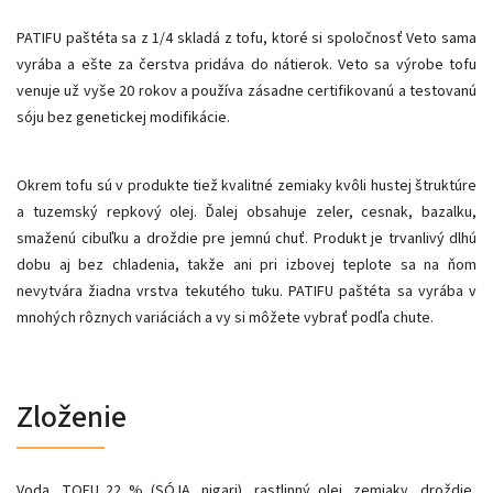
PATIFU paštéta sa z 1/4 skladá z tofu, ktoré si spoločnosť Veto sama
vyrába a ešte za čerstva pridáva do nátierok. Veto sa výrobe tofu
venuje už vyše 20 rokov a používa zásadne certifikovanú a testovanú
sóju bez genetickej modifikácie.
Okrem tofu sú v produkte tiež kvalitné zemiaky kvôli hustej štruktúre
a tuzemský repkový olej. Ďalej obsahuje zeler, cesnak, bazalku,
smaženú cibuľku a droždie pre jemnú chuť. Produkt je trvanlivý dlhú
dobu aj bez chladenia, takže ani pri izbovej teplote sa na ňom
nevytvára žiadna vrstva tekutého tuku. PATIFU paštéta sa vyrába v
mnohých rôznych variáciách a vy si môžete vybrať podľa chute.
Zloženie
Voda, TOFU 22 % (SÓJA, nigari), rastlinný olej, zemiaky, droždie,