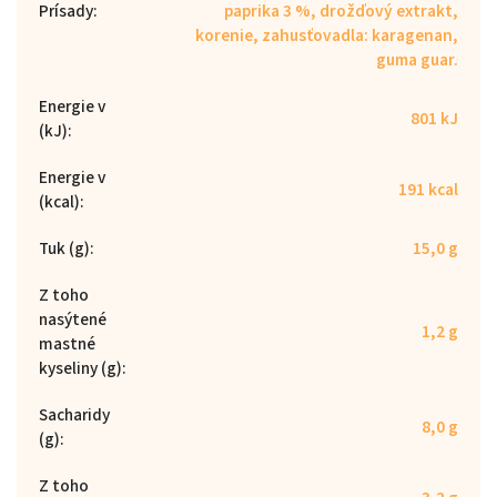
Prísady
:
paprika 3 %, drožďový extrakt,
korenie, zahusťovadla: karagenan,
guma guar.
Energie v
801 kJ
(kJ)
:
Energie v
191 kcal
(kcal)
:
Tuk (g)
:
15,0 g
Z toho
nasýtené
1,2 g
mastné
kyseliny (g)
:
Sacharidy
8,0 g
(g)
:
Z toho