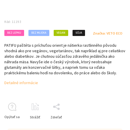
Kód:
11193
BEZ LEPKU
BEZ MLIEKA
VEGAN
SÓJA
Značka:
VETO ECO
PATIFU paštéta s príchuťou orient je nátierka rastlinného pôvodu
vhodná ako pre vegánov, vegetariánov, tak napríklad aj pre celiatikov
alebo diabetikov. Je chutnou súčasťou zdravého jedálnička ako
náhrada mäsa. Navyše ide o český výrobok, ktorý neobsahuje
glutamáty ani konzervačné látky, a napriek tomu sa vďaka
praktickému baleniu hodí na dovolenku, do práce alebo do školy.
Detailné informácie
Opýtať sa
Strážiť
Zdieľať