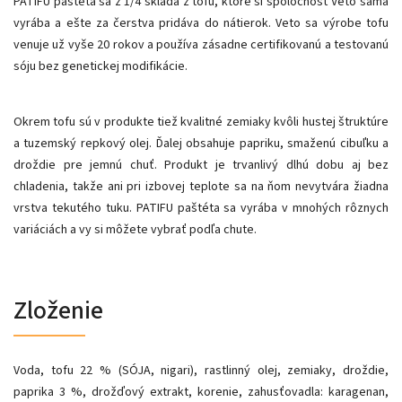
PATIFU paštéta sa z 1/4 skladá z tofu, ktoré si spoločnosť Veto sama
vyrába a ešte za čerstva pridáva do nátierok. Veto sa výrobe tofu
venuje už vyše 20 rokov a používa zásadne certifikovanú a testovanú
sóju bez genetickej modifikácie.
Okrem tofu sú v produkte tiež kvalitné zemiaky kvôli hustej štruktúre
a tuzemský repkový olej. Ďalej obsahuje papriku, smaženú cibuľku a
droždie pre jemnú chuť. Produkt je trvanlivý dlhú dobu aj bez
chladenia, takže ani pri izbovej teplote sa na ňom nevytvára žiadna
vrstva tekutého tuku. PATIFU paštéta sa vyrába v mnohých rôznych
variáciách a vy si môžete vybrať podľa chute.
Zloženie
Voda, tofu 22 % (SÓJA, nigari), rastlinný olej, zemiaky, droždie,
paprika 3 %, drožďový extrakt, korenie, zahusťovadla: karagenan,