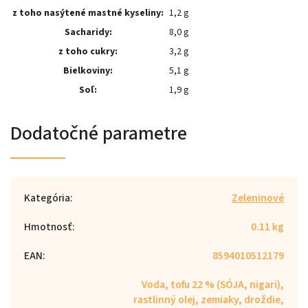
z toho nasýtené mastné kyseliny:
1,2 g
Sacharidy:
8,0 g
z toho cukry:
3,2 g
Bielkoviny:
5,1 g
Soľ:
1,9 g
Dodatočné parametre
Kategória
:
Zeleninové
Hmotnosť
:
0.11 kg
EAN
:
8594010512179
Voda, tofu 22 % (SÓJA, nigari),
rastlinný olej, zemiaky, droždie,