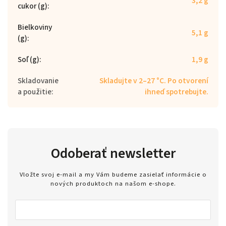
3,2 g
cukor (g)
:
Bielkoviny
5,1 g
(g)
:
Soľ (g)
:
1,9 g
Skladovanie
Skladujte v 2–27 °C. Po otvorení
a použitie
:
ihneď spotrebujte.
Odoberať newsletter
Vložte svoj e-mail a my Vám budeme zasielať informácie o
nových produktoch na našom e-shope.