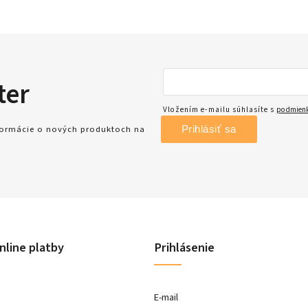
ter
Vložením e-mailu súhlasíte s
podmienk
Prihlásiť sa
nformácie o nových produktoch na
nline platby
Prihlásenie
E-mail