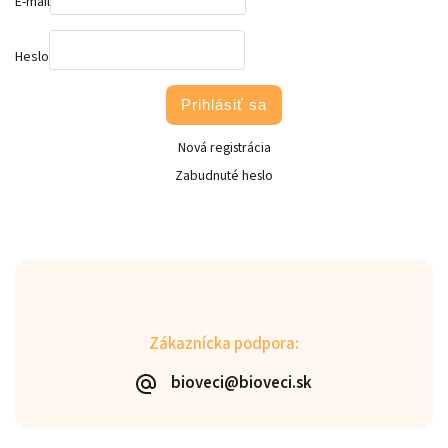
E-mail
Heslo
Prihlásiť sa
Nová registrácia
Zabudnuté heslo
Zákaznícka podpora:
bioveci@bioveci.sk