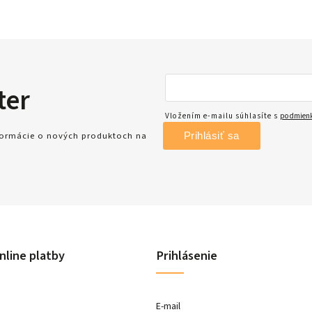
ter
Vložením e-mailu súhlasíte s
podmienk
Prihlásiť sa
nformácie o nových produktoch na
nline platby
Prihlásenie
E-mail