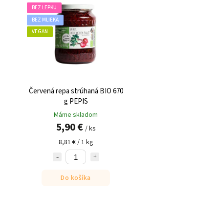
BEZ LEPKU
BEZ MLIEKA
VEGAN
Červená repa strúhaná BIO 670
g PEPIS
Máme skladom
5,90 €
/ ks
8,81 € / 1 kg
Do košíka