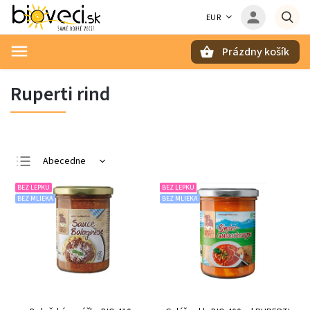
EUR
Prázdny košík
Hľadať
Ruperti rind
Abecedne
Najlacnejšie
BEZ LEPKU
BEZ LEPKU
BEZ MLIEKA
BEZ MLIEKA
Najdrahšie
Najpredávanejšie