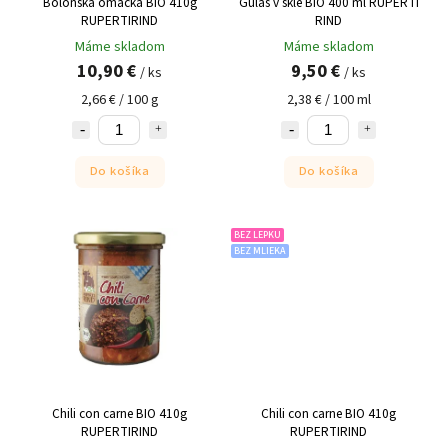
Boloňská omáčka BIO 410g
Guláš v skle BIO 400 ml RUPERTI
RUPERTIRIND
RIND
Máme skladom
Máme skladom
10,90 €
9,50 €
/ ks
/ ks
2,66 € / 100 g
2,38 € / 100 ml
Do košíka
Do košíka
BEZ LEPKU
BEZ MLIEKA
Chili con carne BIO 410g
Chili con carne BIO 410g
RUPERTIRIND
RUPERTIRIND