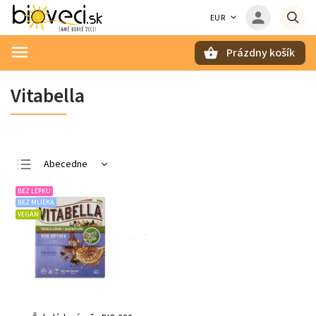
EUR
Prázdny košík
Hľadať
Vitabella
Abecedne
Najlacnejšie
BEZ LEPKU
BEZ MLIEKA
Najdrahšie
VEGAN
Najpredávanejšie