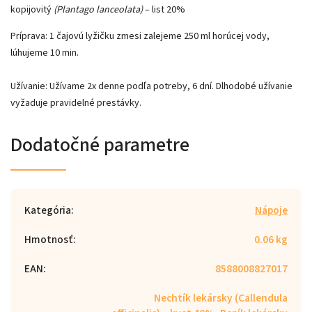
kopijovitý
(Plantago lanceolata)
– list 20%
Príprava:
1 čajovú lyžičku zmesi zalejeme 250 ml horúcej vody,
lúhujeme 10 min.
Užívanie:
Užívame 2x denne podľa potreby, 6 dní. Dlhodobé užívanie
vyžaduje pravidelné prestávky.
Dodatočné parametre
Kategória
:
Nápoje
Hmotnosť
:
0.06 kg
EAN
:
8588008827017
Nechtík lekársky (Callendula