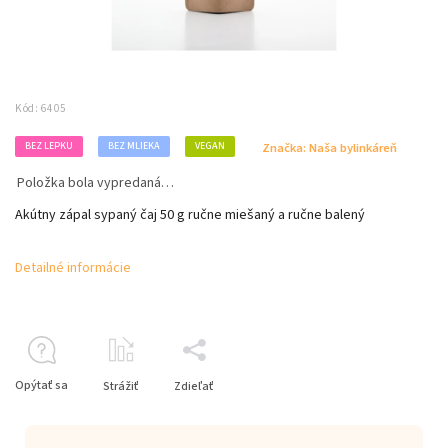
Kód:
6405
BEZ LEPKU
BEZ MLIEKA
VEGAN
Značka:
Naša bylinkáreň
Položka bola vypredaná…
Akútny zápal sypaný čaj 50 g ručne miešaný a ručne balený
Detailné informácie
Opýtať sa
Strážiť
Zdieľať