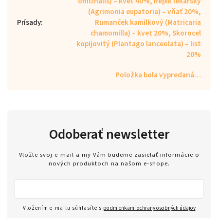
officinalis) – kvet 40%, Repík lekársky
(Agrimonia eupatoria) – vňať 20%,
Prísady
:
Rumanček kamilkový (Matricaria
chamomilla) – kvet 20%, Skorocel
kopijovitý (Plantago lanceolata) – list
20%
Položka bola vypredaná…
Odoberať newsletter
Vložte svoj e-mail a my Vám budeme zasielať informácie o
nových produktoch na našom e-shope.
Vložením e-mailu súhlasíte s
podmienkami ochrany osobných údajov