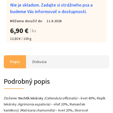
Nie je skladom. Zadajte si strážneho psa a
budeme Vás informovať o dostupnosti.
Môžeme doručiť do:
11.8.2026
6,90 €
/ ks
13,80 € / 100 g
Popis
Diskusia
Podrobný popis
Zloženie:
Nechtík lekársky
(Callendula officinalis)
– kvet 40%, Repík
lekársky
(Agrimonia eupatoria)
– vňať 20%, Rumanček
kamilkový
(Matricaria chamomilla)
– kvet 20%, Skorocel