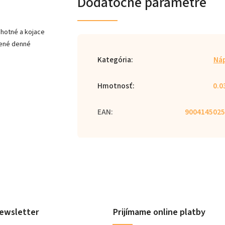
Dodatočné parametre
ehotné a kojace
dené denné
Kategória
:
Ná
Hmotnosť
:
0.0
EAN
:
9004145025
ewsletter
Prijímame online platby