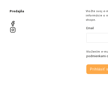
Predajňa
Vložte svoj e
informácie o 
shope.
Email
Vložením e-mai
podmienkami o
Prihlásiť 