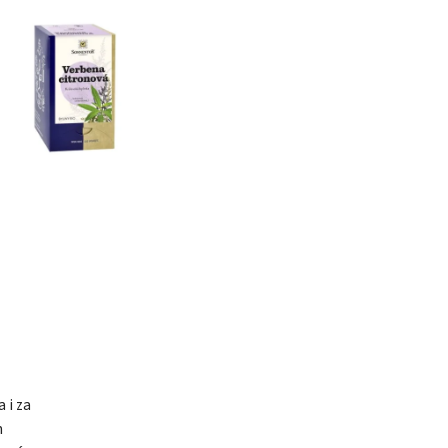
 i za
h