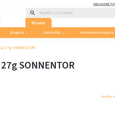
OBCHODNÉ PO
:
Hľadať
.Drogéria
.Kozmetika
Kozmetika a drogéria
 čaj 27g SONNENTOR
aj 27g SONNENTOR
Značka:
S