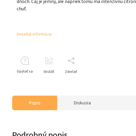
dňoch. Čaj je jemný, ale napriek tomu má intenzívnu citró
chuť.
Detailné informácie
Opýtať sa
Strážiť
Zdieľať
Popis
Diskusia
Podrobný popis