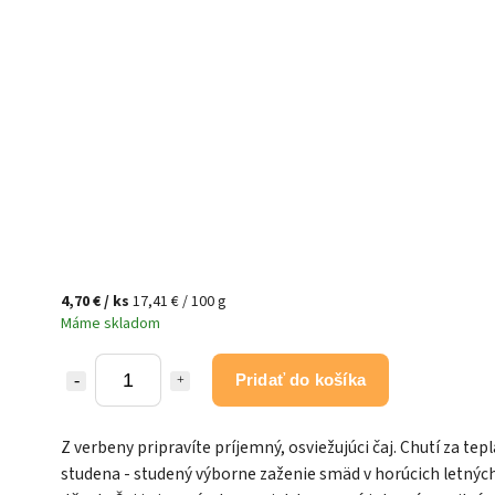
4,70 €
/ ks
17,41 € / 100 g
Máme skladom
Pridať do košíka
Z verbeny pripravíte príjemný, osviežujúci čaj. Chutí za tepla
studena - studený výborne zaženie smäd v horúcich letnýc