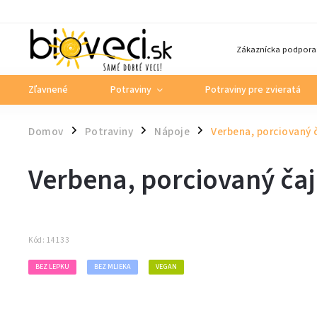
Zákaznícka podpora
Zľavnené
Potraviny
Potraviny pre zvieratá
Domov
Potraviny
Nápoje
Verbena, porciovaný
/
/
/
Verbena, porciovaný č
Kód:
14133
BEZ LEPKU
BEZ MLIEKA
VEGAN