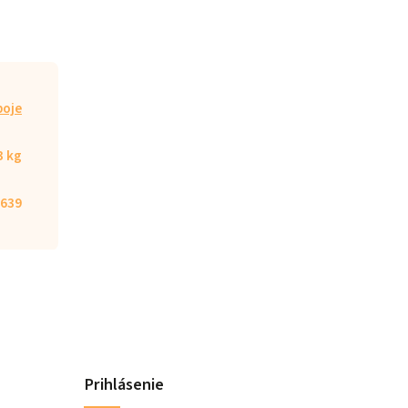
poje
3 kg
639
Prihlásenie