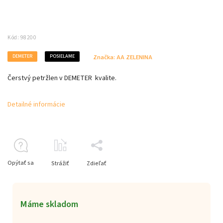
Kód:
98200
DEMETER
POSIELAME
Značka:
AA ZELENINA
Čerstvý petržlen v DEMETER kvalite.
Detailné informácie
Opýtať sa
Strážiť
Zdieľať
Máme skladom